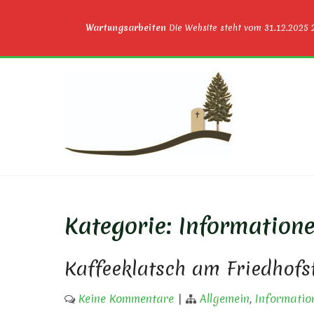
Wartungsarbeiten
Die Website steht vom 31.12.2025 2
Skip
to
content
FRIE
Kategorie:
Information
Kaffeeklatsch am Friedhofs
Keine Kommentare
|
Allgemein
,
Informatio